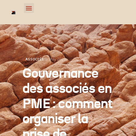
19 May 2026
ASSOCIÉS
Gouvernance
des associés en
PME : comment
organiser la
prise de