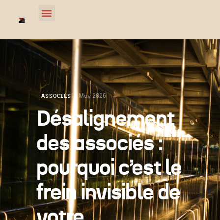
19 May 2026
ASSOCIÉS
Désalignement
des associés :
pourquoi c’est le
frein invisible de
votre